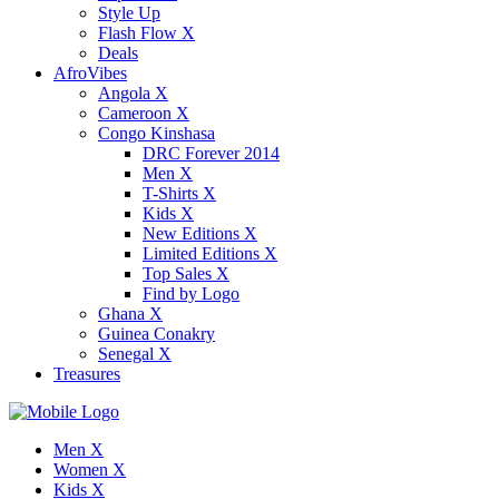
Style Up
Flash Flow X
Deals
AfroVibes
Angola X
Cameroon X
Congo Kinshasa
DRC Forever 2014
Men X
T-Shirts X
Kids X
New Editions X
Limited Editions X
Top Sales X
Find by Logo
Ghana X
Guinea Conakry
Senegal X
Treasures
Men X
Women X
Kids X