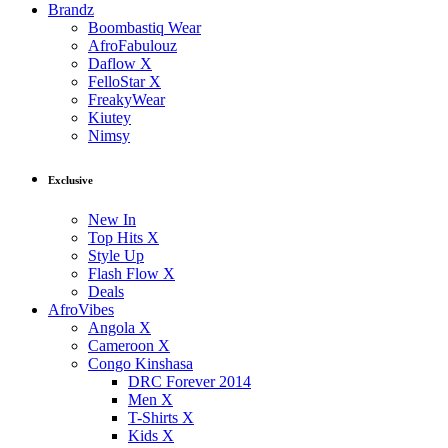
Brandz
Boombastiq Wear
AfroFabulouz
Daflow X
FelloStar X
FreakyWear
Kiutey
Nimsy
Exclusive
New In
Top Hits X
Style Up
Flash Flow X
Deals
AfroVibes
Angola X
Cameroon X
Congo Kinshasa
DRC Forever 2014
Men X
T-Shirts X
Kids X