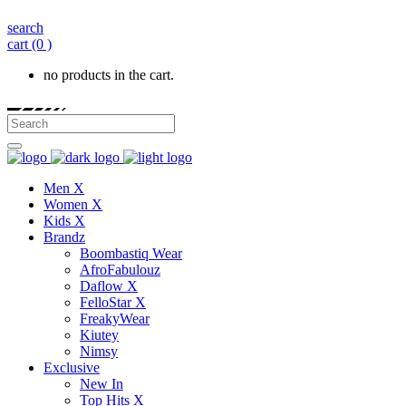
search
cart
(0 )
no products in the cart.
Men X
Women X
Kids X
Brandz
Boombastiq Wear
AfroFabulouz
Daflow X
FelloStar X
FreakyWear
Kiutey
Nimsy
Exclusive
New In
Top Hits X