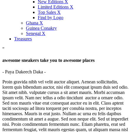
New Editions X
Limited Editions X
Top Sales X
Find by Logo
Ghana X
Guinea Conakry
Senegal X
Treasures
“
awesome sneakers take you to awesome places
- Paya Dakeech Daka -
Proin gravida nibh vel velit auctor aliquet. Aenean sollicitudin,
lorem quis bibendum auctor, nisi elit consequat ipsum duis sed odio.
Sit amet nibh. vulputate cursus a sit amet mauris. Morbi accumsan
ipsum velit. Nam nec tellus a odio tincidunt auctor a ornare odio.
Sed non mauris vitae erat consequat auctor eu in elit. Class aptent
taciti sociosqu ad litora torquent per conubia nostra, per inceptos
himenaeos. Mauris in erat justo. Nullam ac urna eu felis dapibus
condimentum sit amet a augue. Sed non neque elit. Sed ut imperdiet
nisi. Proin condimentum fermentum nunc. Etiam pharetra, erat sed
fermentum feugiat, velit mauris egestas quam, ut aliquam massa nisl