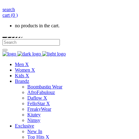
search
cart
(0 )
no products in the cart.
Men X
Women X
Kids X
Brandz
Boombastiq Wear
AfroFabulouz
Daflow X
FelloStar X
FreakyWear
Kiutey
Nimsy
Exclusive
New In
Top Hits X