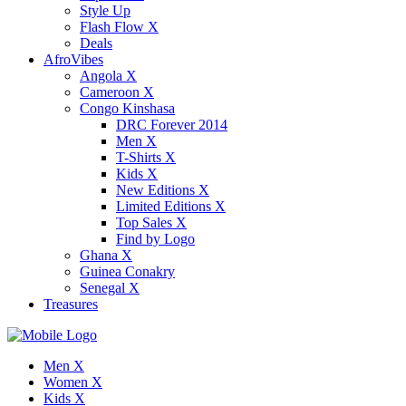
Style Up
Flash Flow X
Deals
AfroVibes
Angola X
Cameroon X
Congo Kinshasa
DRC Forever 2014
Men X
T-Shirts X
Kids X
New Editions X
Limited Editions X
Top Sales X
Find by Logo
Ghana X
Guinea Conakry
Senegal X
Treasures
Men X
Women X
Kids X