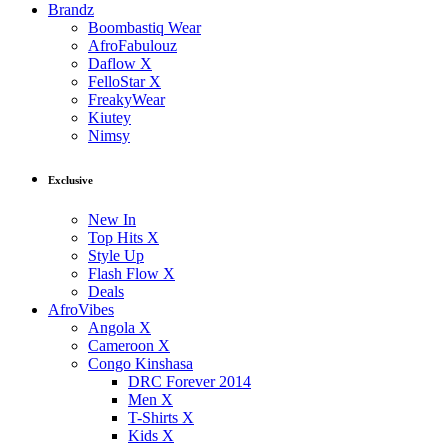
Brandz
Boombastiq Wear
AfroFabulouz
Daflow X
FelloStar X
FreakyWear
Kiutey
Nimsy
Exclusive
New In
Top Hits X
Style Up
Flash Flow X
Deals
AfroVibes
Angola X
Cameroon X
Congo Kinshasa
DRC Forever 2014
Men X
T-Shirts X
Kids X